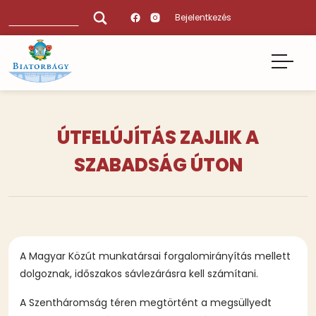
Ugrás
Keresés
Bejelentkezés
a
tartalomra
ÚTFELÚJÍTÁS ZAJLIK A
SZABADSÁG ÚTON
A Magyar Közút munkatársai forgalomirányítás mellett
dolgoznak, időszakos sávlezárásra kell számítani.
A Szentháromság téren megtörtént a megsüllyedt