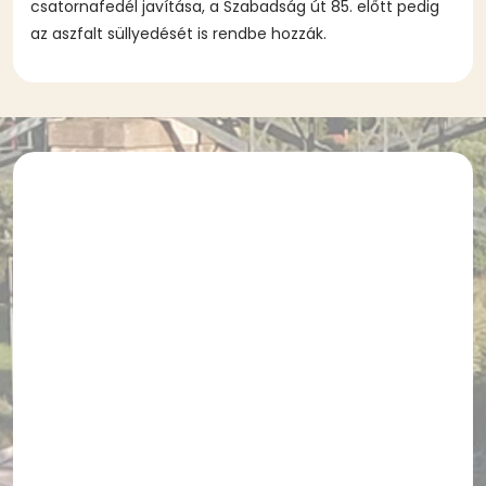
csatornafedél javítása, a Szabadság út 85. előtt pedig
az aszfalt süllyedését is rendbe hozzák.