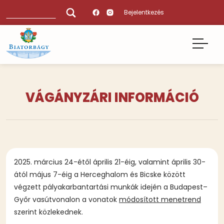
Ugrás
Keresés
Bejelentkezés
a
tartalomra
VÁGÁNYZÁRI INFORMÁCIÓ
2025. március 24-étől április 21-éig, valamint április 30-
ától május 7-éig a Herceghalom és Bicske között
végzett pályakarbantartási munkák idején a Budapest–
Győr vasútvonalon a vonatok
módosított menetrend
szerint közlekednek.