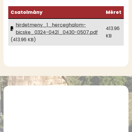
Csatolmány
Méret
hirdetmeny_1_herceghalom-
413.96
bicske_0324-0421_0430-0507.pdf
KB
(413.96 KB)