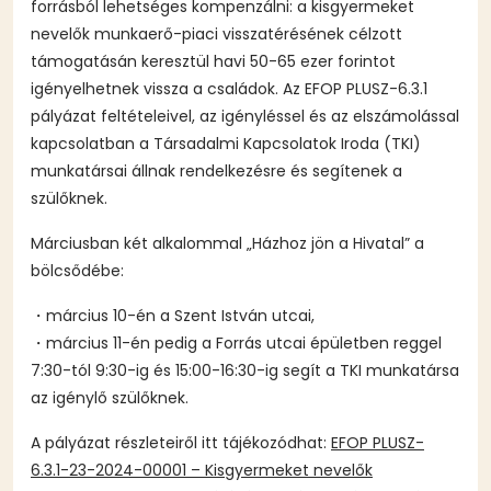
forrásból lehetséges kompenzálni: a kisgyermeket
nevelők munkaerő-piaci visszatérésének célzott
támogatásán keresztül havi 50-65 ezer forintot
igényelhetnek vissza a családok. Az EFOP PLUSZ-6.3.1
pályázat feltételeivel, az igényléssel és az elszámolással
kapcsolatban a Társadalmi Kapcsolatok Iroda (TKI)
munkatársai állnak rendelkezésre és segítenek a
szülőknek.
Márciusban két alkalommal „Házhoz jön a Hivatal” a
bölcsődébe:
・március 10-én a Szent István utcai,
・március 11-én pedig a Forrás utcai épületben reggel
7:30-tól 9:30-ig és 15:00-16:30-ig segít a TKI munkatársa
az igénylő szülőknek.
A pályázat részleteiről itt tájékozódhat:
EFOP PLUSZ-
6.3.1-23-2024-00001 – Kisgyermeket nevelők