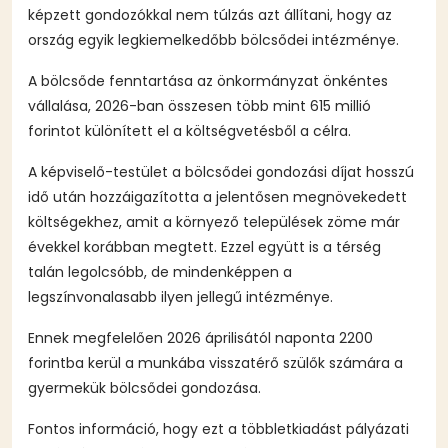
képzett gondozókkal nem túlzás azt állítani, hogy az
ország egyik legkiemelkedőbb bölcsődei intézménye.
A bölcsőde fenntartása az önkormányzat önkéntes
vállalása, 2026-ban összesen több mint 615 millió
forintot különített el a költségvetésből a célra.
A képviselő-testület a bölcsődei gondozási díjat hosszú
idő után hozzáigazította a jelentősen megnövekedett
költségekhez, amit a környező települések zöme már
évekkel korábban megtett. Ezzel együtt is a térség
talán legolcsóbb, de mindenképpen a
legszínvonalasabb ilyen jellegű intézménye.
Ennek megfelelően 2026 áprilisától naponta 2200
forintba kerül a munkába visszatérő szülők számára a
gyermekük bölcsődei gondozása.
Fontos információ, hogy ezt a többletkiadást pályázati