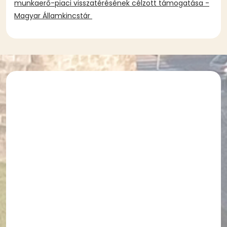
munkaerő-piaci visszatérésének célzott támogatása -
Magyar Államkincstár