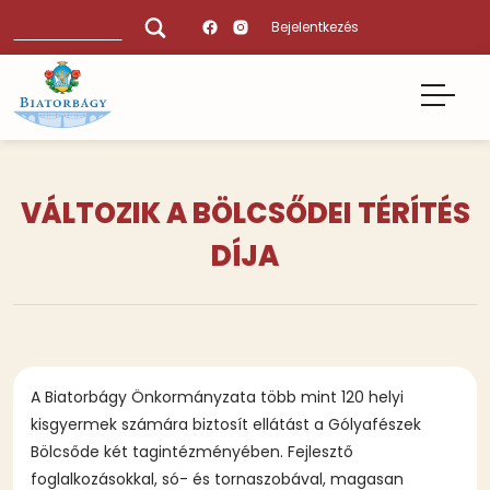
Ugrás
Keresés
Bejelentkezés
a
tartalomra
VÁLTOZIK A BÖLCSŐDEI TÉRÍTÉS
DÍJA
A Biatorbágy Önkormányzata több mint 120 helyi
kisgyermek számára biztosít ellátást a Gólyafészek
Bölcsőde két tagintézményében. Fejlesztő
foglalkozásokkal, só- és tornaszobával, magasan