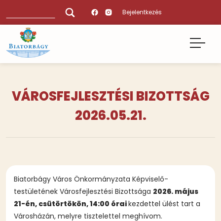
Ugrás
Keresés
Bejelentkezés
a
tartalomra
VÁROSFEJLESZTÉSI BIZOTTSÁG
2026.05.21.
Biatorbágy Város Önkormányzata Képviselő-
testületének Városfejlesztési Bizottsága
2026. május
21-én, csütörtökön, 14:00 órai
kezdettel ülést tart a
Városházán, melyre tisztelettel meghívom.