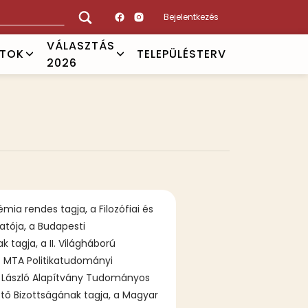
Bejelentkezés
VÁLASZTÁS
ATOK
TELEPÜLÉSTERV
2026
ia rendes tagja, a Filozófiai és
tója, a Budapesti
agja, a II. Világháború
z MTA Politikatudományi
i László Alapítvány Tudományos
ő Bizottságának tagja, a Magyar