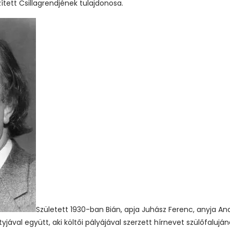
ített Csillagrendjének tulajdonosa.
Született 1930-ban Bián, apja Juhász Ferenc, anyja An
ával együtt, aki költői pályájával szerzett hírnevet szülőfalujána