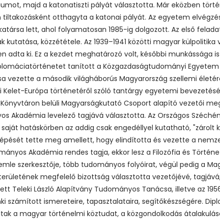
mot, majd a katonatiszti pályát választotta. Már eközben törté
ltakozásként otthagyta a katonai pályát. Az egyetem elvégzés
ársa lett, ahol folyamatosan 1985-ig dolgozott. Az első feladat:
k kutatása, közzététele. Az 1939–1941 közötti magyar külpolitika
n adta ki. Ez a kezdet meghatározó volt, későbbi munkássága i
diplomáciatörténetet tanított a Közgazdaságtudományi Egyetem
ása vezette a második világháborús Magyarország szellemi életér
i Kelet-Európa történetéről szóló tantárgy egyetemi bevezetésé
Könyvtáron belüli Magyarságkutató Csoport alapító vezetői megb
 Akadémia levelező tagjává választotta. Az Országos Széchény
saját hatáskörben az addig csak engedéllyel kutatható, "zárolt 
 lépését tette meg amellett, hogy elindította és vezette a nemzet
nyos Akadémia rendes tagja, ekkor lesz a Filozófia és Történ
emle szerkesztője, több tudományos folyóirat, végül pedig a Ma
erületének megfelelő bizottság választotta vezetőjévé, tagjává,
tett Teleki László Alapítvány Tudományos Tanácsa, illetve az 1
ki számított ismereteire, tapasztalataira, segítőkészségére. Di
ltak a magyar történelmi köztudat, a közgondolkodás átalakulás