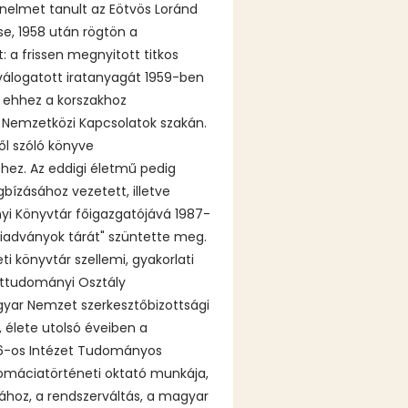
nelmet tanult az Eötvös Loránd
e, 1958 után rögtön a
 a frissen megnyitott titkos
 válogatott iratanyagát 1959-ben
s ehhez a korszakhoz
 Nemzetközi Kapcsolatok szakán.
ől szóló könyve
hez. Az eddigi életmű pedig
ízásához vezetett, illetve
i Könyvtár főigazgatójává 1987-
kiadványok tárát" szüntette meg.
i könyvtár szellemi, gyakorlati
ettudományi Osztály
gyar Nemzet szerkesztőbizottsági
 élete utolsó éveiben a
956-os Intézet Tudományos
plomáciatörténeti oktató munkája,
ához, a rendszerváltás, a magyar