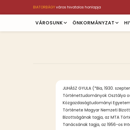
Ugrás
BIATORBÁGY
város hivatalos honlapja
a
tartalomra
Main
VÁROSUNK
ÖNKORMÁNYZAT
H
navigation
Tartalmi
JUHÁSZ GYULA (*Bia, 1930. szeptem
bekezdések
Történettudományok Osztálya osz
Közgazdaságtudományi Egyetem eg
Története Magyar Nemzeti Bizott
Bizottságának tagja, az MTA Tör
Tanácsának tagja, az 1956-os In