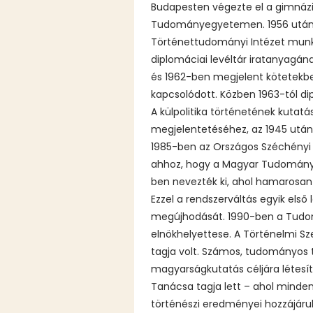
Budapesten végezte el a gimnáziu
Tudományegyetemen. 1956 után ti
Történettudományi Intézet munkat
diplomáciai levéltár iratanyagána
és 1962-ben megjelent kötetekbe
kapcsolódott. Közben 1963-tól 
A külpolitika történetének kutat
megjelentetéséhez, az 1945 után
1985-ben az Országos Széchényi 
ahhoz, hogy a Magyar Tudományos
ben nevezték ki, ahol hamarosan 
Ezzel a rendszerváltás egyik első
megújhodását. 1990-ben a Tudomá
elnökhelyettese. A Történelmi Sz
tagja volt. Számos, tudományos t
magyarságkutatás céljára létesí
Tanácsa tagja lett – ahol minden
történészi eredményei hozzájáru