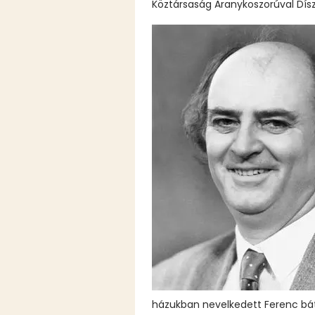
Köztársaság Aranykoszorúval Dísz
házukban nevelkedett Ferenc bátyj