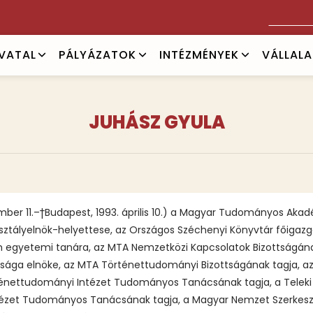
Keresés
IVATAL
PÁLYÁZATOK
INTÉZMÉNYEK
VÁLLAL
JUHÁSZ GYULA
ber 11.–†Budapest, 1993. április 10.) a Magyar Tudományos Akadém
tályelnök-helyettese, az Országos Széchenyi Könyvtár főigazga
yetemi tanára, az MTA Nemzetközi Kapcsolatok Bizottságának t
sága elnöke, az MTA Történettudományi Bizottságának tagja, a
ténettudományi Intézet Tudományos Tanácsának tagja, a Telek
tézet Tudományos Tanácsának tagja, a Magyar Nemzet Szerkeszt