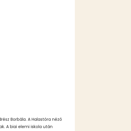
drész Borbála. A Halastóra néző
k. A biai elemi iskola után