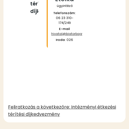
térítési
ügyintéző
díjkedvezényhez
Telefonszám:
06 23 310-
174/249
E-mail
hivatal@biatorbagy.hu
Csatolmány
Méret
Iroda:
026
Kérelem
208.25
intézményi
KB
étkezési térítési
díjkedvezényhez
(208.25 KB)
Feliratkozás a következőre: Intézményi étkezési
térítési díjkedvezmény