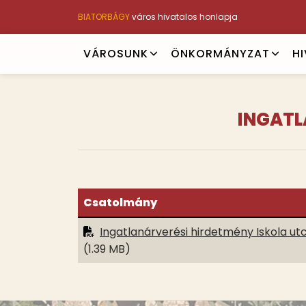
Ugrás
BIATORBÁGY
város hivatalos honlapja
a
tartalomra
Main
VÁROSUNK
ÖNKORMÁNYZAT
H
navigation
INGATL
Csatolmány
Ingatlanárverési hirdetmény Iskola utc
(1.39 MB)