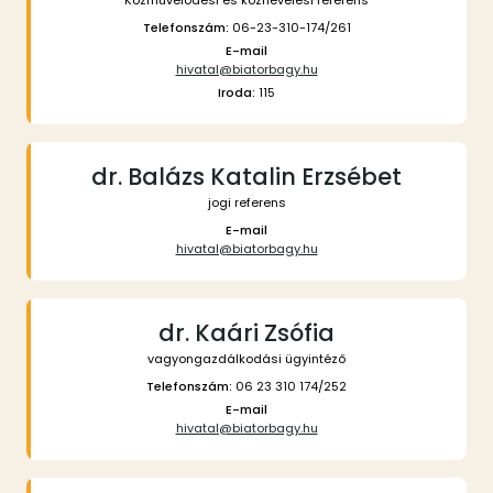
Közművelődési és köznevelési referens
Telefonszám:
06-23-310-174/261
E-mail
hivatal@biatorbagy.hu
Iroda:
115
dr. Balázs Katalin Erzsébet
jogi referens
E-mail
hivatal@biatorbagy.hu
dr. Kaári Zsófia
vagyongazdálkodási ügyintéző
Telefonszám:
06 23 310 174/252
E-mail
hivatal@biatorbagy.hu