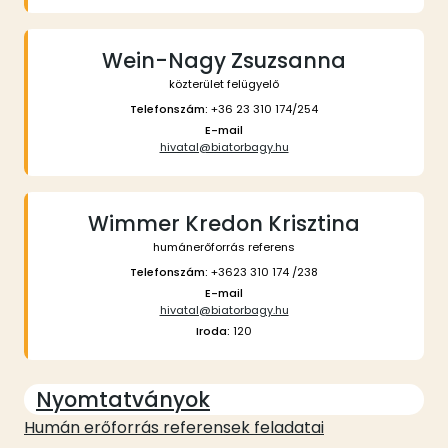
Wein-Nagy Zsuzsanna
közterület felügyelő
Telefonszám:
+36 23 310 174/254
E-mail
hivatal@biatorbagy.hu
Wimmer Kredon Krisztina
humánerőforrás referens
Telefonszám:
+3623 310 174 /238
E-mail
hivatal@biatorbagy.hu
Iroda:
120
Nyomtatványok
Humán erőforrás referensek feladatai