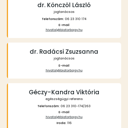
dr. Könczöl László
jogtanácsos
Telefonszám:
06 23 310 174
E-mail
hivatal@biatorbagy.hu
dr. Radácsi Zsuzsanna
jogtanácsos
E-mail
hivatal@biatorbagy.hu
Géczy-Kandra Viktória
egészségügyi referens
Telefonszám:
06 23 310-174/263
E-mail
hivatal@biatorbagy.hu
Iroda:
116