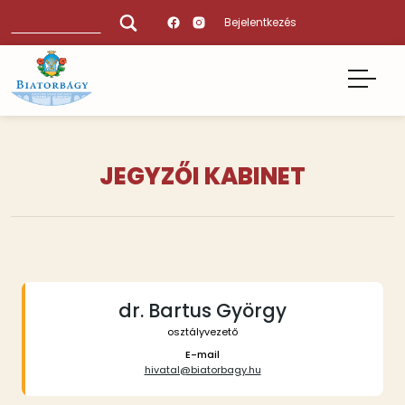
Ugrás
Keresés
Bejelentkezés
a
tartalomra
JEGYZŐI KABINET
Tartalmi
bekezdések
dr. Bartus György
osztályvezető
E-mail
hivatal@biatorbagy.hu