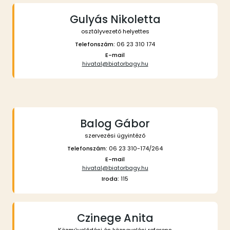
Gulyás Nikoletta
osztályvezető helyettes
Telefonszám:
06 23 310 174
E-mail
hivatal@biatorbagy.hu
Balog Gábor
szervezési ügyintéző
Telefonszám:
06 23 310-174/264
E-mail
hivatal@biatorbagy.hu
Iroda:
115
Czinege Anita