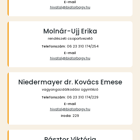
E-mail
hivatal@biatorbagy.hu
Molnár-Ujj Erika
rendészeti csoportvezető
Telefonszám:
06 23 310 174/254
E-mail
hivatal@biatorbagy.hu
Niedermayer dr. Kovács Emese
vagyongazdálkodási ügyintéző
Telefonszám:
06 23 310 174/229
E-mail
hivatal@biatorbagy.hu
Iroda:
229
Pásztor Viktória