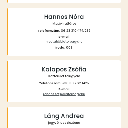
Hannos Nóra
iktató-irattáros
Telefonszám:
06 23 310-174/239
E-mail
hivatal@biatorbagy.hu
Iroda:
009
Kalapos Zsófia
Közterület felügyelő
Telefonszám:
+36 30 262 1425
E-mail
rendeszet@biatorbagy.hu
Láng Andrea
jegyzői asszisztens