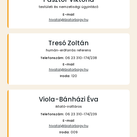
testületi és nemzetiségi ügyintéző
E-mail
hivatal@biatorbagy.hu
Tresó Zoltán
humán-erőforrás referens
Telefonszám:
06 23 310-174/238
E-mail
hivatal@biatorbagy.hu
Iroda:
120
Viola-Bánházi Éva
iktató-irattáros
Telefonszám:
06 23 310-174/239
E-mail
hivatal@biatorbagy.hu
Iroda:
009