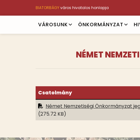
Ugrás
BIATORBÁGY
város hivatalos honlapja
a
tartalomra
Main
VÁROSUNK
ÖNKORMÁNYZAT
H
navigation
NÉMET NEMZETI
Csatolmány
Német Nemzetiségi Önkormányzat jegy
(275.72 KB)