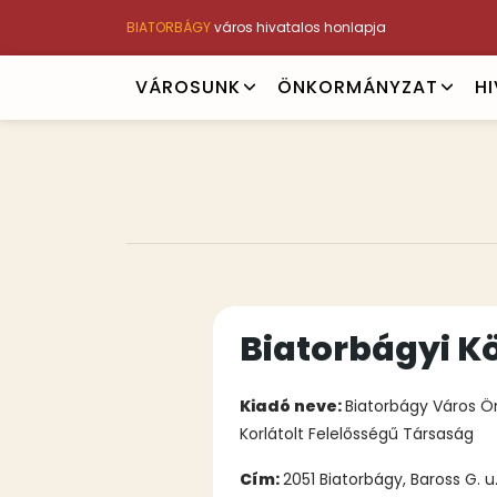
Ugrás
BIATORBÁGY
város hivatalos honlapja
a
tartalomra
Main
VÁROSUNK
ÖNKORMÁNYZAT
H
navigation
Tartalmi
Biatorbágyi K
bekezdések
Kiadó neve:
Biatorbágy Város Ö
Korlátolt Felelősségű Társaság
Cím:
2051 Biatorbágy, Baross G. u.