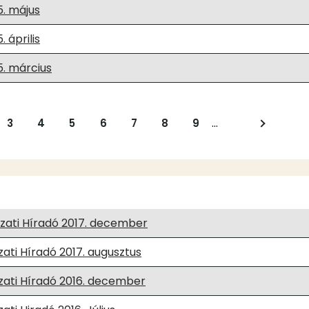
5. május
 április
5. március
…
al
Oldal
3
Oldal
4
Oldal
5
Oldal
6
Oldal
7
Oldal
8
Oldal
9
Következő
oldal
zati Híradó 2017. december
ti Híradó 2017. augusztus
ati Híradó 2016. december