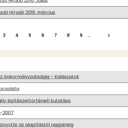
i Hiradó 2016. Július
ati Híradó 2016. március
…
al
Oldal
3
Oldal
4
Oldal
5
Oldal
6
Oldal
7
Oldal
8
Oldal
9
Következő
oldal
az önkormányzatiságig – Kalászatok
apcsolata
ly építészettörténeti kutatása
6-2007
önyvtár az alapítástól napjainkig