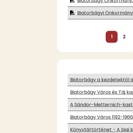
Biatorbágy Önkormányzat
Biatorbágyi Önkormányz
Oldalszámozás
Jelenlegi
1
Old
2
oldal
Biatorbágy a kezdetektől 
Biatorbágy Város és Táj k
A Sándor-Metternich-kasté
Biatorbágy Város 1192-196
Könyvtártörténet - A biai k