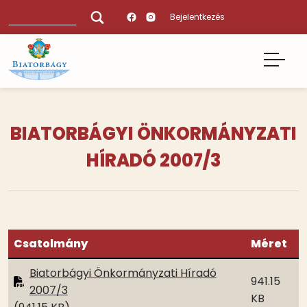
Ugrás
Keresés
Bejelentkezés
a
tartalomra
BIATORBÁGYI ÖNKORMÁNYZATI
HÍRADÓ 2007/3
Csatolmány
Méret
Biatorbágyi Önkormányzati Híradó
941.15
2007/3
KB