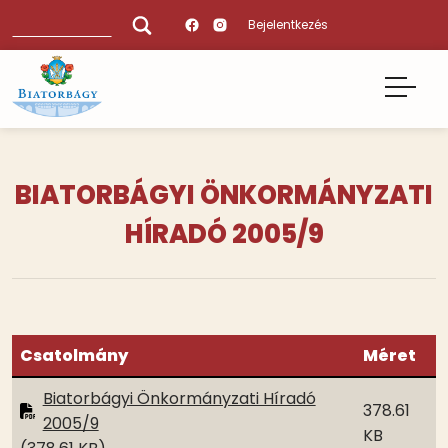
Ugrás
Keresés
Bejelentkezés
a
tartalomra
BIATORBÁGYI ÖNKORMÁNYZATI
HÍRADÓ 2005/9
Csatolmány
Méret
Biatorbágyi Önkormányzati Híradó
378.61
2005/9
KB