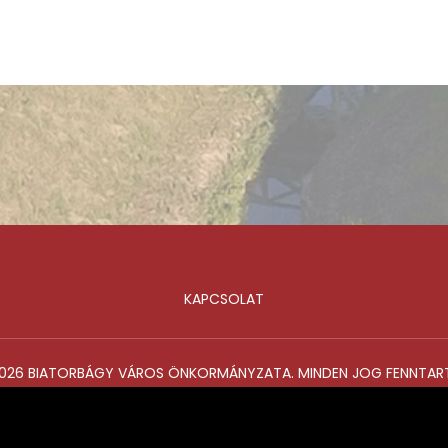
KAPCSOLAT
026 BIATORBÁGY VÁROS ÖNKORMÁNYZATA. MINDEN JOG FENNTAR