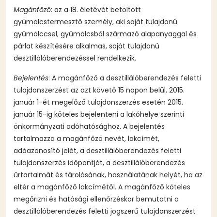
Magánfőző
: az a 18. életévét betöltött
gyümölcstermesztő személy, aki saját tulajdonú
gyümölccsel, gyümölcsből származó alapanyaggal és
párlat készítésére alkalmas, saját tulajdonú
desztillálóberendezéssel rendelkezik.
Bejelentés
: A magánfőző a desztillálóberendezés feletti
tulajdonszerzést az azt követő 15 napon belül, 2015.
január 1-ét megelőző tulajdonszerzés esetén 2015.
január 15-ig köteles bejelenteni a lakóhelye szerinti
önkormányzati adóhatósághoz. A bejelentés
tartalmazza a magánfőző nevét, lakcímét,
adóazonosító jelét, a desztillálóberendezés feletti
tulajdonszerzés időpontját, a desztillálóberendezés
űrtartalmát és tárolásának, használatának helyét, ha az
eltér a magánfőző lakcímétől. A magánfőző köteles
megőrizni és hatósági ellenőrzéskor bemutatni a
desztillálóberendezés feletti jogszerű tulajdonszerzést