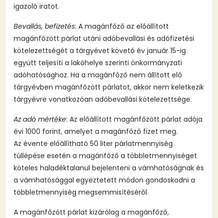
igazoló iratot.
Bevallás, befizetés
: A magánfőző az előállított
magánfőzött párlat utáni adóbevallási és adófizetési
kötelezettségét a tárgyévet követő év január 15-ig
együtt teljesíti a lakóhelye szerinti önkormányzati
adóhatósághoz. Ha a magánfőző nem állított elő
tárgyévben magánfőzött párlatot, akkor nem keletkezik
tárgyévre vonatkozóan adóbevallási kötelezettsége.
Az adó mértéke
: Az előállított magánfőzött párlat adója
évi 1000 forint, amelyet a magánfőző fizet meg.
Az évente előállítható 50 liter párlatmennyiség
túllépése esetén a magánfőző a többletmennyiséget
köteles haladéktalanul bejelenteni a vámhatóságnak és
a vámhatósággal egyeztetett módon gondoskodni a
többletmennyiség megsemmisítéséről.
A magánfőzött párlat kizárólag a magánfőző,