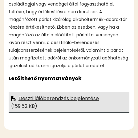
családtagjai vagy vendégei által fogyasztható el,
feltéve, hogy értékesítésre nem kerül sor. A
magánfőzött párlat kizárólag alkoholtermék-adóraktár
részére értékesíthető. Ebben az esetben, vagy ha a
magánfőző az általa előállított párlattal versenyen
kíván részt venni, a desztilláló-berendezés
tulajdonszerzésének bejelentéséről, valamint a párlat
után megfizetett adóról az önkormányzati adóhatóság
igazolást ad ki, ami igazolja a párlat eredetét.
Letölthető nyomtatványok
Desztillálóberendzés bejelentése
(159.52 KB)