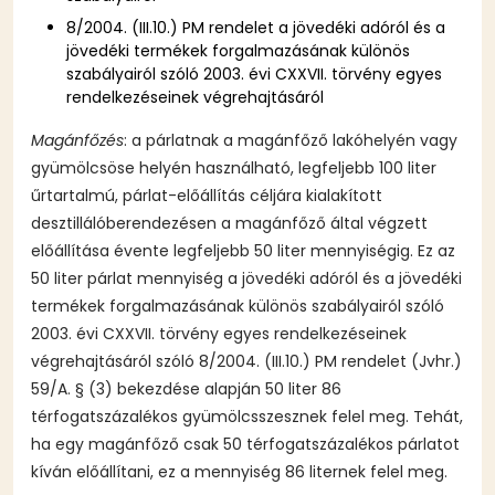
8/2004. (III.10.) PM rendelet a jövedéki adóról és a
jövedéki termékek forgalmazásának különös
szabályairól szóló 2003. évi CXXVII. törvény egyes
rendelkezéseinek végrehajtásáról
Magánfőzés
: a párlatnak a magánfőző lakóhelyén vagy
gyümölcsöse helyén használható, legfeljebb 100 liter
űrtartalmú, párlat-előállítás céljára kialakított
desztillálóberendezésen a magánfőző által végzett
előállítása évente legfeljebb 50 liter mennyiségig. Ez az
50 liter párlat mennyiség a jövedéki adóról és a jövedéki
termékek forgalmazásának különös szabályairól szóló
2003. évi CXXVII. törvény egyes rendelkezéseinek
végrehajtásáról szóló 8/2004. (III.10.) PM rendelet (Jvhr.)
59/A. § (3) bekezdése alapján 50 liter 86
térfogatszázalékos gyümölcsszesznek felel meg. Tehát,
ha egy magánfőző csak 50 térfogatszázalékos párlatot
kíván előállítani, ez a mennyiség 86 liternek felel meg.