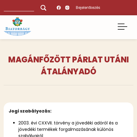
Ugrás
Keresés
Bejelentkezés
a
tartalomra
MAGÁNFŐZÖTT PÁRLAT UTÁNI
ÁTALÁNYADÓ
Jogi szabályozás:
2003. évi CXXVII. törvény a jövedéki adóról és a
jövedéki termékek forgalmazásának különös
szabályairól