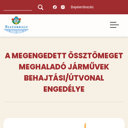
Ugrás
Keresés
Bejelentkezés
a
tartalomra
A MEGENGEDETT ÖSSZTÖMEGET
MEGHALADÓ JÁRMŰVEK
BEHAJTÁSI/ÚTVONAL
ENGEDÉLYE