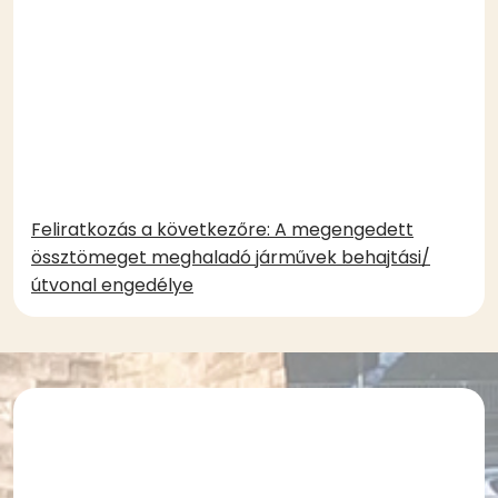
tehergépjárművek
tehergépjárművek
behajtásához
behajtásához
(vállalkozás)
(magánszemély)
(186.78 KB)
(193.3 KB)
Feliratkozás a következőre: A megengedett
össztömeget meghaladó járművek behajtási/
útvonal engedélye