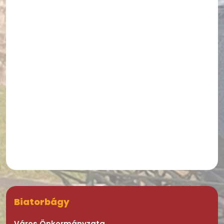
Biatorbágy
Város Önkormányzata