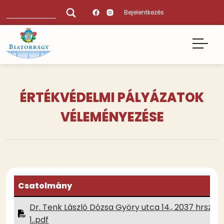
Ugrás
Keresés
Bejelentkezés
a
tartalomra
ÉRTÉKVÉDELMI PÁLYÁZATOK
VÉLEMÉNYEZÉSE
Csatolmány
Dr. Tenk László Dózsa Györy utca 14., 2037 hrsz
1..pdf