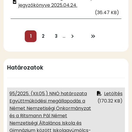
jegyzőkönyve 2025.04.24.
(36.47 KB)
Oldalszámozás
…
Jelenlegi
1
Oldal
2
Oldal
3
Következő
Utolsó
oldal
oldal
oldal
Határozatok
95/2025. (XII.05.) NNÖ határozata
Letöltés
Együttműködési megállapodás a
(170.32 KB)
Német Nemzetiségi Önkormányzat
és a Ritsmann Pál Német
Nemzetiségi Általános Iskola és
Gimnázium között Iskolagyümölcs-