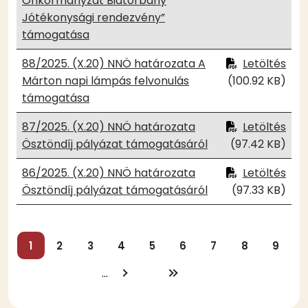
Önkormányzat Biatorbány
Jótékonysági rendezvény”
támogatása
88/2025. (X.20) NNÖ határozata A
Letöltés
Márton napi lámpás felvonulás
(100.92 KB)
támogatása
87/2025. (X.20) NNÖ határozata
Letöltés
Ösztöndíj pályázat támogatásáról
(97.42 KB)
86/2025. (X.20) NNÖ határozata
Letöltés
Ösztöndíj pályázat támogatásáról
(97.33 KB)
Oldalszámozás
Jelenlegi
1
Oldal
2
Oldal
3
Oldal
4
Oldal
5
Oldal
6
Oldal
7
Oldal
8
Oldal
9
oldal
…
Következő
Utolsó
oldal
oldal