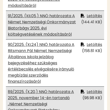
módosításáról
91/2025. (XII.05.) NNÖ határozata A
Letöltés
Német Nemzetiségi Önkormányzat
(144.41 KB)
Biatorbágy 2025. évi
költségvetésének módosításáról
90/2025. (XI.24) NNÖ határozata A
Letöltés
Ritsmann Pál Német Nemzetiségi
(158.81 KB)
Általános Iskola jelzálog
bejegyzéséhez szükséges
értékbecslés elvégzésére irányuló
megbízási szerződés
finanszírozásáról
89/2025. (X.20.) NNÖ határozata A
Letöltés
2025. november 14-én tartandó
(98.98 KB)
„Német Nemzetiségi