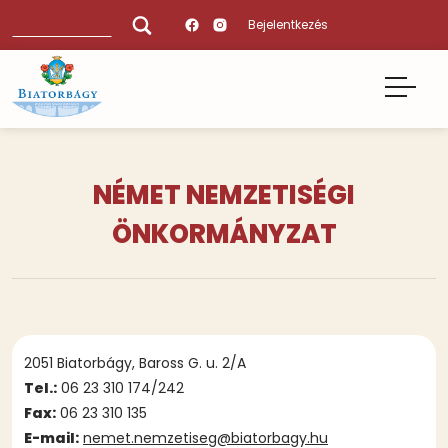
Ugrás
Keresés
Bejelentkezés
a
tartalomra
NÉMET NEMZETISÉGI
ÖNKORMÁNYZAT
Tartalmi
2051 Biatorbágy, Baross G. u. 2/A
bekezdések
Tel.:
06 23 310 174/242
Fax:
06 23 310 135
E-mail:
nemet.nemzetiseg@biatorbagy.hu