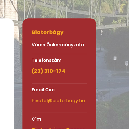
Biatorbágy
Város Önkormányzata
Telefonszám
(23) 310-174
Email Cím
hivatal@biatorbagy.hu
Cím