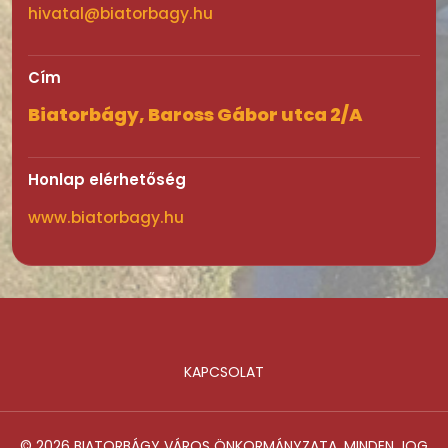
hivatal@biatorbagy.hu
Cím
Biatorbágy, Baross Gábor utca 2/A
Honlap elérhetőség
www.biatorbagy.hu
KAPCSOLAT
Lábléc
© 2026 BIATORBÁGY VÁROS ÖNKORMÁNYZATA. MINDEN JOG