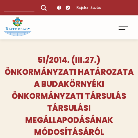
Ugrás
Keresés
Bejelentkezés
a
tartalomra
51/2014. (III.27.)
ÖNKORMÁNYZATI HATÁROZATA
A BUDAKÖRNYÉKI
ÖNKORMÁNYZATI TÁRSULÁS
TÁRSULÁSI
MEGÁLLAPODÁSÁNAK
MÓDOSÍTÁSÁRÓL