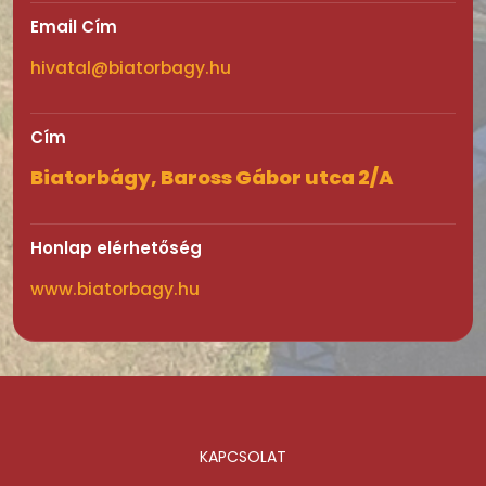
Email Cím
hivatal@biatorbagy.hu
Cím
Biatorbágy, Baross Gábor utca 2/A
Honlap elérhetőség
www.biatorbagy.hu
KAPCSOLAT
Lábléc