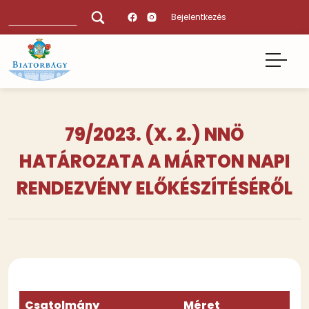
Ugrás
Keresés
Bejelentkezés
a
tartalomra
79/2023. (X. 2.) NNÖ
HATÁROZATA A MÁRTON NAPI
RENDEZVÉNY ELŐKÉSZÍTÉSÉRŐL
Csatolmány
Méret