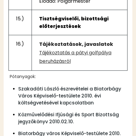
Előadó: Polgármester
15.)
Tisztségviselői, bizottsági
előterjesztések
16.)
Tájékoztatások, javaslatok
Tájékoztatás a pátyi golfpálya
beruházásról
Pótanyagok:
Szakadáti László észrevételei a Biatorbágy
Város Képviselő-testülete 2010. évi
költségvetésével kapcsolatban
Közművelődési Ifjúsági és Sport Bizottság
jegyzőkönyv 2010.02.10.
Biatorbágy város Képviselő-testülete 2010.