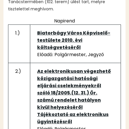
Tanácstermében (102. terem) ülést tart, melyre
tisztelettel meghívom.
Napirend
1.)
Biatorbágy Város Képviselő-
testülete 2010. évi
költségvetéséről
Előadó: Polgármester, Jegyző
2.)
Az elektronikusan végezhető
közigazgatási hatósági
eljárási cselekményekről
szóló 18/2005.(12. 31.) Ör.
számú rendelet hatályon
kívül helyezéséről
Tájékoztató az elektronikus
ügyintézésről
Előadó: Polgármester