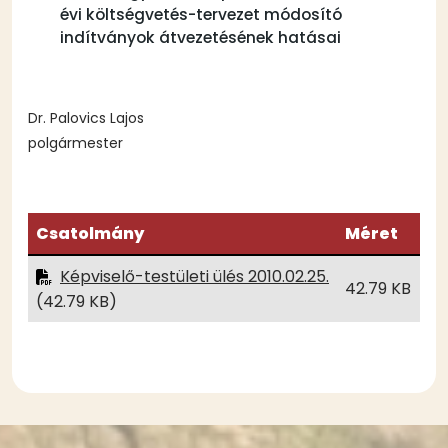
évi költségvetés-tervezet módosító
indítványok átvezetésének hatásai
Dr. Palovics Lajos
polgármester
Csatolmány
Méret
Képviselő-testületi ülés 2010.02.25.
42.79 KB
(42.79 KB)