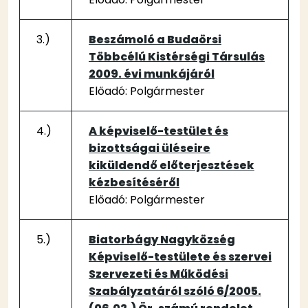
3.)
Beszámoló a Budaörsi
Többcélú Kistérségi Társulás
2009. évi munkájáról
Előadó: Polgármester
4.)
A képviselő-testület és
bizottságai üléseire
kiküldendő előterjesztések
kézbesítéséről
Előadó: Polgármester
5.)
Biatorbágy Nagyközség
Képviselő-testülete és szervei
Szervezeti és Működési
Szabályzatáról szóló 6/2005.