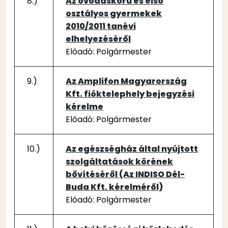
8.)
Az óvodáskorú és első
osztályos gyermekek
2010/2011 tanévi
elhelyezéséről
Előadó: Polgármester
9.)
Az Amplifon Magyarország
Kft. fióktelephely bejegyzési
kérelme
Előadó: Polgármester
10.)
Az egészségház által nyújtott
szolgáltatások körének
bővítéséről (Az INDISO Dél-
Buda Kft. kérelméről)
Előadó: Polgármester