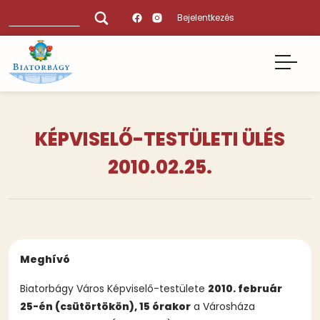
Ugrás
Keresés
Bejelentkezés
a
tartalomra
KÉPVISELŐ-TESTÜLETI ÜLÉS
2010.02.25.
Meghívó
Biatorbágy Város Képviselő-testülete
2010. február
25-én (csütörtökön), 15 órakor
a Városháza