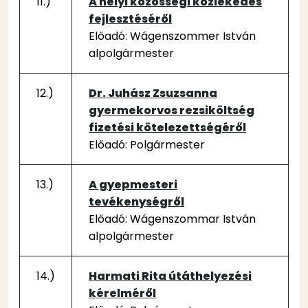
11.)
A helyi közösségi közlekedés
fejlesztéséről
Előadó: Wágenszommer István
alpolgármester
12.)
Dr. Juhász Zsuzsanna
gyermekorvos rezsiköltség
fizetési kötelezettségéről
Előadó: Polgármester
13.)
A gyepmesteri
tevékenységről
Előadó: Wágenszommar István
alpolgármester
14.)
Harmati Rita útáthelyezési
kérelméről