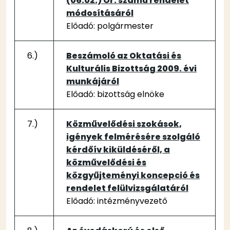
(06.02.) Ör. számú rendelet
módosításáról
Előadó: polgármester
6.)
Beszámoló az Oktatási és
Kulturális Bizottság 2009. évi
munkájáról
Előadó: bizottság elnöke
7.)
Közművelődési szokások,
igények felmérésére szolgáló
kérdőív kiküldéséről, a
közművelődési és
közgyűjteményi koncepció és
rendelet felülvizsgálatáról
Előadó: intézményvezető