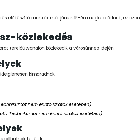
ési és előkészítő munkák már június 15-én megkezdődnek, ez az
usz-közlekedés
járat terelőútvonalon közlekedik a Városünnep idején.
elyek
 ideiglenesen kimaradnak:
 Technikumot nem érintő járatok esetében)
vatív Technikumot nem érintő járatok esetében)
elyek
zállhatnak fel és le: