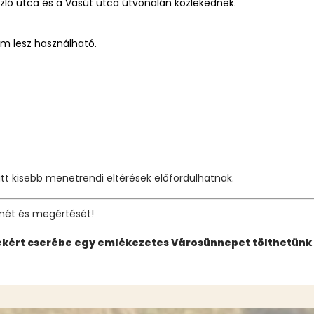
szló utca és a Vasút utca útvonalán közlekednek.
m lesz használható.
tt kisebb menetrendi eltérések előfordulhatnak.
lmét és megértését!
ekért cserébe egy emlékezetes Városünnepet tölthetünk 