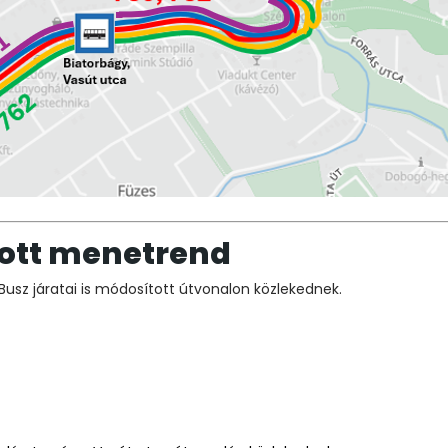
tott menetrend
aBusz járatai is módosított útvonalon közlekednek.