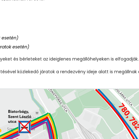
k esetén)
áratok esetén)
ket és bérleteket az ideiglenes megállóhelyeken is elfogadják.
sével közlekedő járatok a rendezvény ideje alatt is megállnak 