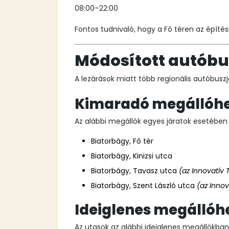
08:00–22:00
Fontos tudnivaló, hogy a Fő téren az épít
Módosított autób
A lezárások miatt több regionális autóbusz
Kimaradó megállóh
Az alábbi megállók egyes járatok esetében
Biatorbágy, Fő tér
Biatorbágy, Kinizsi utca
Biatorbágy, Tavasz utca
(az Innovatív
Biatorbágy, Szent László utca
(az Inno
Ideiglenes megállóh
Az utasok az alábbi ideiglenes megállókban s