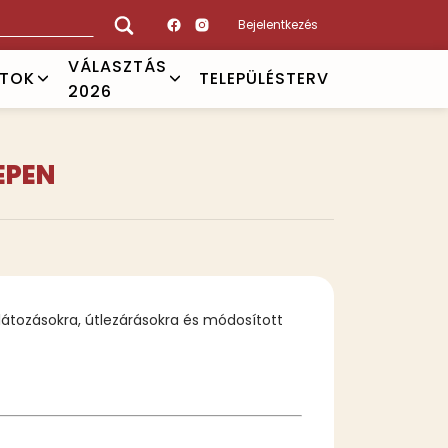
Bejelentkezés
VÁLASZTÁS
ATOK
TELEPÜLÉSTERV
2026
EPEN
átozásokra, útlezárásokra és módosított