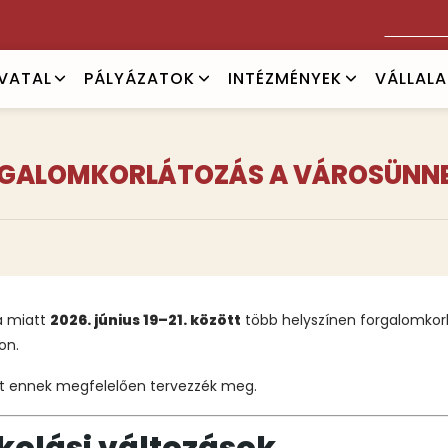
Keresés
IVATAL
PÁLYÁZATOK
INTÉZMÉNYEK
VÁLLAL
GALOMKORLÁTOZÁS A VÁROSÜNN
a miatt
2026. június 19–21. között
több helyszínen forgalomkorl
on.
at ennek megfelelően tervezzék meg.
kolási változások