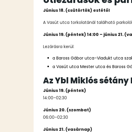
Június 18. (csütörtök) estétől
A Vasút utca torkolatánál található parkoló
Június 19. (péntek) 14:00 – június 21. (
Lezárásra kerül:
a Baross Gábor utca–Viadukt utca szak
a Vasút utca Mester utca és Baross Gá
Az Ybl Miklós sétány
Június 19. (péntek)
14:00–02:30
Június 20. (szombat)
06:00–02:30
Június 21. (vasárnap)