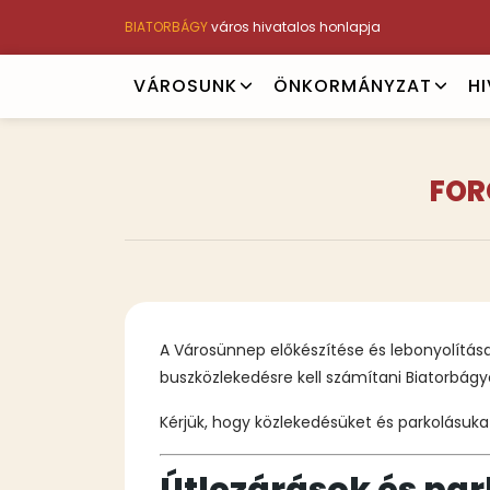
Ugrás
BIATORBÁGY
város hivatalos honlapja
a
tartalomra
Main
VÁROSUNK
ÖNKORMÁNYZAT
H
navigation
FOR
A Városünnep előkészítése és lebonyolítás
buszközlekedésre kell számítani Biatorbágy
Kérjük, hogy közlekedésüket és parkolásuk
Útlezárások és par