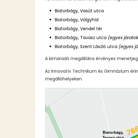
Biatorbágy, Vasút utca
Biatorbágy, Völgyhíd
Biatorbágy, Vendel tér
Biatorbágy, Tavasz utca
(egyes járato
Biatorbágy, Szent László utca
(egyes j
A kimaradó megállókra érvényes menetjegye
Az Innovatív Technikum és Gimnázium érinté
megállóhelyeken.