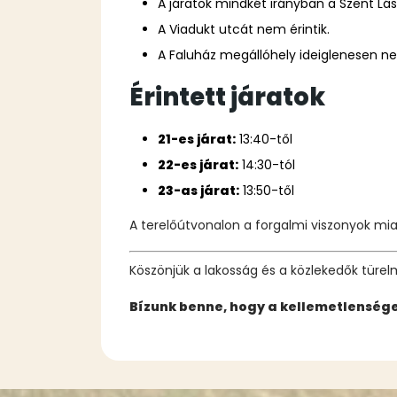
A járatok mindkét irányban a Szent Lá
A Viadukt utcát nem érintik.
A Faluház megállóhely ideiglenesen ne
Érintett járatok
21-es járat:
13:40-től
22-es járat:
14:30-tól
23-as járat:
13:50-től
A terelőútvonalon a forgalmi viszonyok mia
Köszönjük a lakosság és a közlekedők türe
Bízunk benne, hogy a kellemetlenség