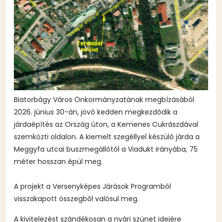
Biatorbágy Város Önkormányzatának megbízásából
2026. június 30-án, jövő kedden megkezdődik a
járdaépítés az Ország úton, a Kemenes Cukrászdával
szemközti oldalon. A kiemelt szegéllyel készülő járda a
Meggyfa utcai buszmegállótól a Viadukt irányába, 75
méter hosszan épül meg.
A projekt a Versenyképes Járások Programból
visszakapott összegből valósul meg.
A kivitelezést szándékosan a nyári szünet idejére