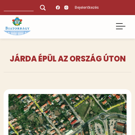
Ugrás
Keresés
Bejelentkezés
a
tartalomra
JÁRDA ÉPÜL AZ ORSZÁG ÚTON
Kép