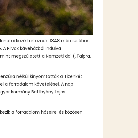
anatai közé tartoznak. 1848 márciusában
. A Pilvax kávéházból indulva
mint megszületett a Nemzeti dal („Talpra,
enzúra nélkül kinyomtatták a Tizenkét
l a forradalom követelései. A nap
agyar kormány Batthyány Lajos
ezik a forradalom hőseire, és közösen