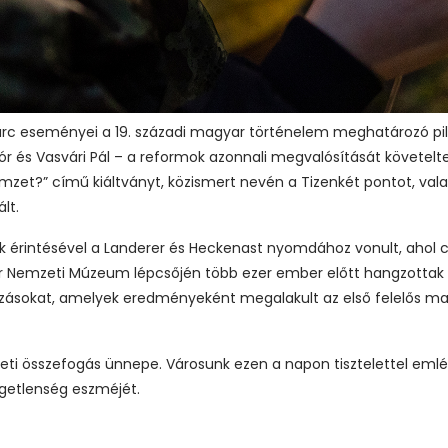
c eseményei a 19. századi magyar történelem meghatározó pill
 Mór és Vasvári Pál – a reformok azonnali megvalósítását követelte
et?” című kiáltványt, közismert nevén a Tizenkét pontot, vala
lt.
 érintésével a Landerer és Heckenast nyomdához vonult, ahol c
r Nemzeti Múzeum lépcsőjén több ezer ember előtt hangzottak e
tozásokat, amelyek eredményeként megalakult az első felelős m
i összefogás ünnepe. Városunk ezen a napon tisztelettel emlék
ggetlenség eszméjét.