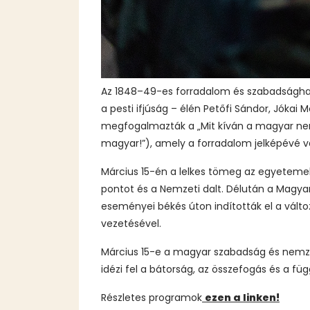
Az 1848–49-es forradalom és szabadsághar
a pesti ifjúság – élén Petőfi Sándor, Jókai
megfogalmazták a „Mit kíván a magyar nemz
magyar!”), amely a forradalom jelképévé vá
Március 15-én a lelkes tömeg az egyetemek
pontot és a Nemzeti dalt. Délután a Magya
eseményei békés úton indították el a vál
vezetésével.
Március 15-e a magyar szabadság és nemzet
idézi fel a bátorság, az összefogás és a fü
Részletes programok
ezen a linken!