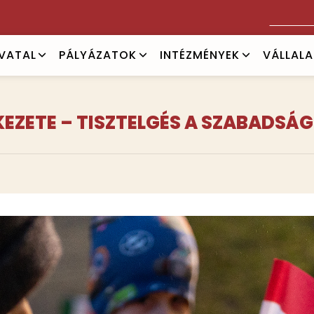
Keresés
IVATAL
PÁLYÁZATOK
INTÉZMÉNYEK
VÁLLAL
KEZETE – TISZTELGÉS A SZABADSÁ