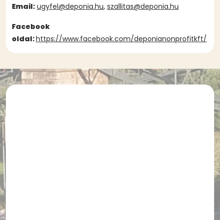
Email:
ugyfel@deponia.hu
,
szallitas@deponia.hu
Facebook
oldal:
https://www.facebook.com/deponianonprofitkft/