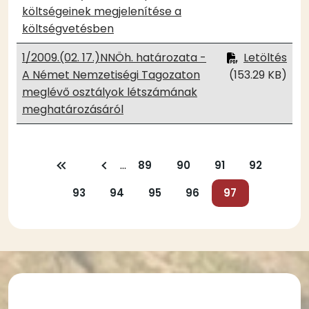
költségeinek megjelenítése a
költségvetésben
1/2009.(02. 17.)NNÖh. határozata -
Letöltés
A Német Nemzetiségi Tagozaton
(153.29 KB)
meglévő osztályok létszámának
meghatározásáról
Oldalszámozás
…
Első
Előző
Oldal
89
Oldal
90
Oldal
91
Oldal
92
oldal
oldal
Oldal
93
Oldal
94
Oldal
95
Oldal
96
Jelenlegi
97
oldal