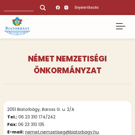
Ugrás
Keresés
Bejelentkezés
a
tartalomra
NÉMET NEMZETISÉGI
ÖNKORMÁNYZAT
Tartalmi
2051 Biatorbágy, Baross G. u. 2/A
bekezdések
Tel.:
06 23 310 174/242
Fax:
06 23 310 135
E-mail:
nemet.nemzetiseg@biatorbagy.hu