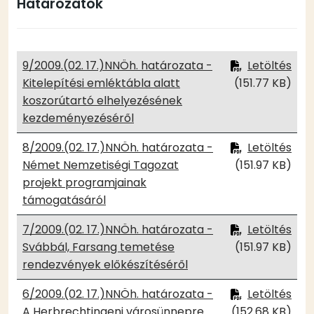
Határozatok
9/2009.(02. 17.)NNÖh. határozata -
Letöltés
Kitelepítési emléktábla alatt
(151.77 KB)
koszorútartó elhelyezésének
kezdeményezéséről
8/2009.(02. 17.)NNÖh. határozata -
Letöltés
Német Nemzetiségi Tagozat
(151.97 KB)
projekt programjainak
támogatásáról
7/2009.(02. 17.)NNÖh. határozata -
Letöltés
Svábbál, Farsang temetése
(151.97 KB)
rendezvények előkészítéséről
6/2009.(02. 17.)NNÖh. határozata -
Letöltés
A Herbrechtingeni városünnepre
(152.68 KB)