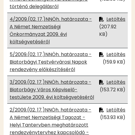
történő delegálásról
4/2009.(02. 17.)NNÖh. határozata -
Letöltés
A Német Nemzetiségi
(207.92
Önkormányzat 2009. évi
KB)
költségvetéséről
5/2009.(02. 17.)NNÖh. határozata -
Letöltés
Biatorbágyi Testvérvárosi Napok
(159.9 KB)
rendezvény előkészítéséről
3/2009.(02. 17.)NNÖh. határozata -
Letöltés
Biatorbágy Város Képviselő-
(153.72 KB)
testülete 2009. évi költségvetéséről
2/2009.(02. 17.)NNÖh. határozata -
Letöltés
A Német Nemzetiségi Tagozat -
(153.93 KB)
Helyi Tantervben meghatározott
rendezvénytervhez kapcsolódó -