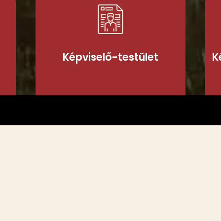
Kép
Ké
Képviselő-testületi munka
K