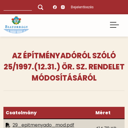
Ugrás
Keresés
Bejelentkezés
a
tartalomra
AZ ÉPÍTMÉNYADÓRÓL SZÓLÓ
25/1997.(12.31.) ÖR. SZ. RENDELET
MÓDOSÍTÁSÁRÓL
Csatolmány
Méret
29_epitmenyado_mod.pdf