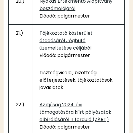
20.)
Nyakas Értékmentő Alapítvány
beszámolójáról
Előadó: polgármester
21.)
Tájékoztató közterület
átadásáról Jégbüfé
üzemeltetése céljából
Előadó: polgármester
Tisztségviselői, bizottsági
előterjesztések, tájékoztatások,
javaslatok
22.)
Az ifjúság 2024. évi
támogatására kiírt pályázatok
elbírálásáról II. forduló (ZÁRT)
Előadó: polgármester