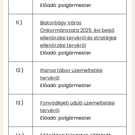
Előadó: polgármester
11.)
Biatorbágy Város
Önkormányzata 2025. évi belső
ellenőrzési tervéről és stratégiai
ellenőrzési tervéről
Előadó: polgármester
12.)
Iharosi tábor üzemeltetési
tervéről
Előadó: polgármester
13.)
Fonyódligeti üdülő üzemeltetési
tervéről
Előadó: polgármester