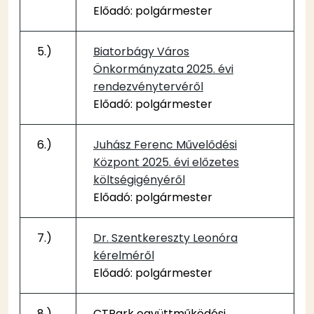
Előadó: polgármester
5.)
Biatorbágy Város
Önkormányzata 2025. évi
rendezvénytervéről
Előadó: polgármester
6.)
Juhász Ferenc Művelődési
Központ 2025. évi előzetes
költségigényéről
Előadó: polgármester
7.)
Dr. Szentkereszty Leonóra
kérelméről
Előadó: polgármester
8.)
CTPark együttműködési