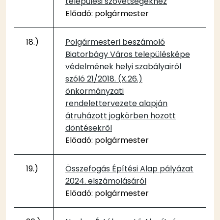
települési szövetségekhez
Előadó: polgármester
18.)
Polgármesteri beszámoló
Biatorbágy Város településképe
védelmének helyi szabályairól
szóló 21/2018. (X.26.)
önkormányzati
rendelettervezete alapján
átruházott jogkörben hozott
döntésekről
Előadó: polgármester
19.)
Összefogás Építési Alap pályázat
2024. elszámolásáról
Előadó: polgármester