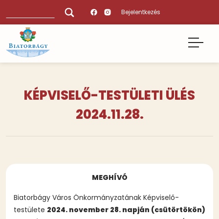
Ugrás
Keresés
Bejelentkezés
a
tartalomra
KÉPVISELŐ-TESTÜLETI ÜLÉS
2024.11.28.
MEGHÍVÓ
Biatorbágy Város Önkormányzatának Képviselő-
testülete
2024. november 28. napján (csütörtökön)