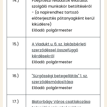
14.)
Főépítészi feladatok ellátását
szolgáló munkakör betöltéséről
- (a napirendhez tartozó
előterjesztés pótanyagként kerül
kiküdésre)
Előadó: polgármester
15.)
A Viadukt u. 6. sz. lakásbérleti
szerződéssel összefüggő
kérdésekről
Előadó: polgármester
16.)
"Sürgősségi betegellátás" 1. sz.
szerződésmódosítása
Előadó: polgármester
17.)
Biatorbágy Város csatlakozása