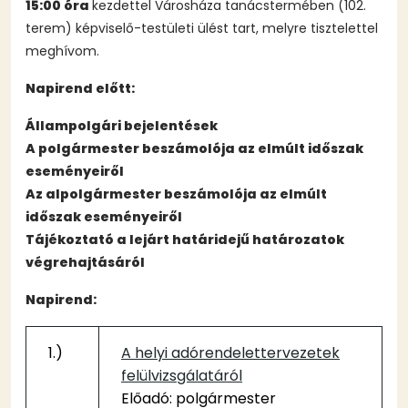
15:00 óra
kezdettel Városháza tanácstermében (102.
terem) képviselő-testületi ülést tart, melyre tisztelettel
meghívom.
Napirend előtt:
Állampolgári bejelentések
A polgármester beszámolója az elmúlt időszak
eseményeiről
Az alpolgármester beszámolója az elmúlt
időszak eseményeiről
Tájékoztató a lejárt határidejű határozatok
végrehajtásáról
Napirend:
1.)
A helyi adórendelettervezetek
felülvizsgálatáról
Előadó: polgármester