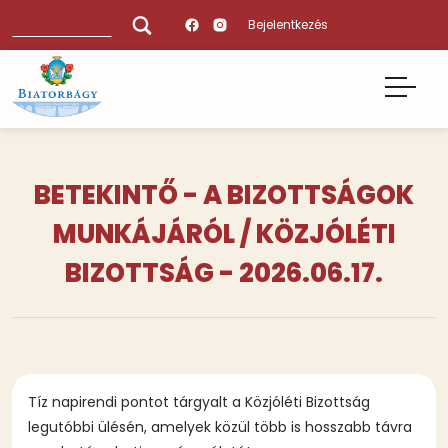
Ugrás
Keresés
Bejelentkezés
a
tartalomra
BETEKINTŐ - A BIZOTTSÁGOK
MUNKÁJÁRÓL / KÖZJÓLÉTI
BIZOTTSÁG - 2026.06.17.
Tíz napirendi pontot tárgyalt a Közjóléti Bizottság
legutóbbi ülésén, amelyek közül több is hosszabb távra