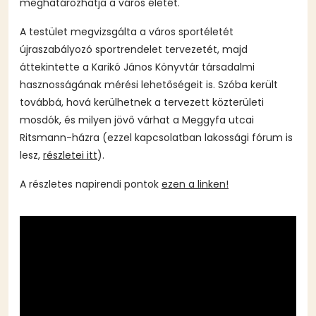
meghatározhatja a város életét.
A testület megvizsgálta a város sportéletét
újraszabályozó sportrendelet tervezetét, majd
áttekintette a Karikó János Könyvtár társadalmi
hasznosságának mérési lehetőségeit is. Szóba került
továbbá, hová kerülhetnek a tervezett közterületi
mosdók, és milyen jövő várhat a Meggyfa utcai
Ritsmann-házra (ezzel kapcsolatban lakossági fórum is
lesz,
részletei itt
).
A részletes napirendi pontok
ezen a linken!