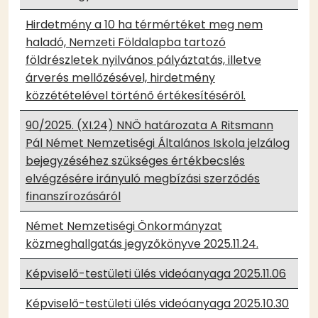
Hirdetmény a 10 ha térmértéket meg nem
haladó, Nemzeti Földalapba tartozó
földrészletek nyilvános pályáztatás, illetve
árverés mellőzésével, hirdetmény
közzétételével történő értékesítéséről.
90/2025. (XI.24) NNÖ határozata A Ritsmann
Pál Német Nemzetiségi Általános Iskola jelzálog
bejegyzéséhez szükséges értékbecslés
elvégzésére irányuló megbízási szerződés
finanszírozásáról
Német Nemzetiségi Önkormányzat
közmeghallgatás jegyzőkönyve 2025.11.24.
Képviselő-testületi ülés videóanyaga 2025.11.06
Képviselő-testületi ülés videóanyaga 2025.10.30