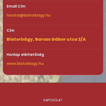
Email Cím
hivatal@biatorbagy.hu
Cím
Biatorbágy, Baross Gábor utca 2/A
Honlap elérhetőség
www.biatorbagy.hu
KAPCSOLAT
Lábléc