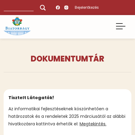
Ugrás
Keresés
Bejelentkezés
a
tartalomra
DOKUMENTUMTÁR
Tisztelt Látogatók!
Az informatikai fejlesztéseknek köszönhetően a
határozatok és a rendeletek 2025 márciusától az alábbi
hivatkozásra kattintva érhetők el:
Megtekintés.